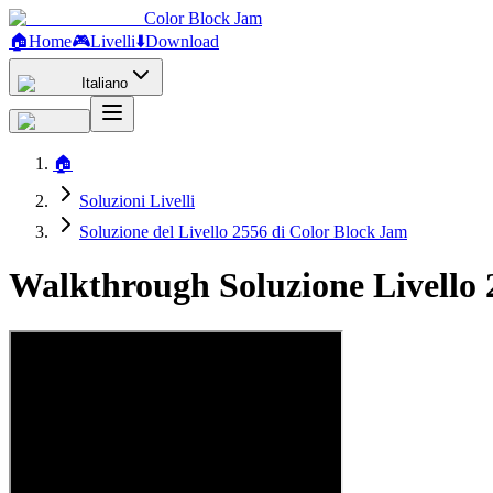
Color Block Jam
🏠
Home
🎮
Livelli
⬇️
Download
Italiano
🏠
Soluzioni Livelli
Soluzione del Livello 2556 di Color Block Jam
Walkthrough Soluzione Livello 