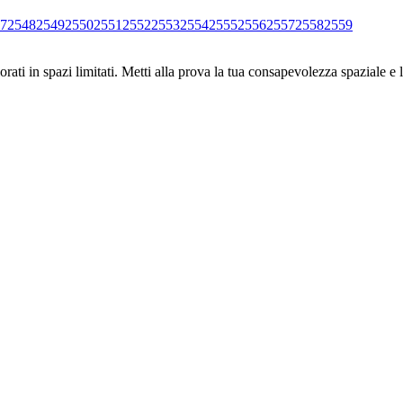
7
2548
2549
2550
2551
2552
2553
2554
2555
2556
2557
2558
2559
ati in spazi limitati. Metti alla prova la tua consapevolezza spaziale e l