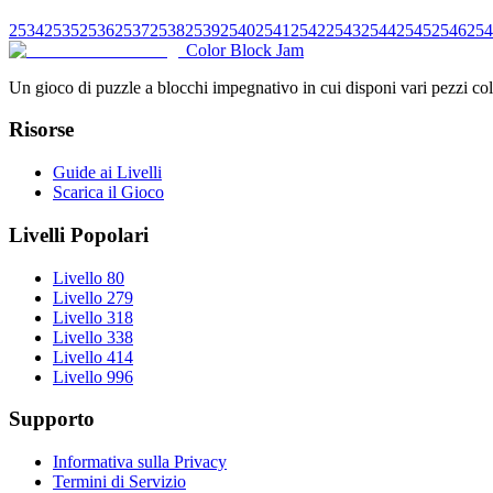
2534
2535
2536
2537
2538
2539
2540
2541
2542
2543
2544
2545
2546
254
Color Block Jam
Un gioco di puzzle a blocchi impegnativo in cui disponi vari pezzi color
Risorse
Guide ai Livelli
Scarica il Gioco
Livelli Popolari
Livello 80
Livello 279
Livello 318
Livello 338
Livello 414
Livello 996
Supporto
Informativa sulla Privacy
Termini di Servizio