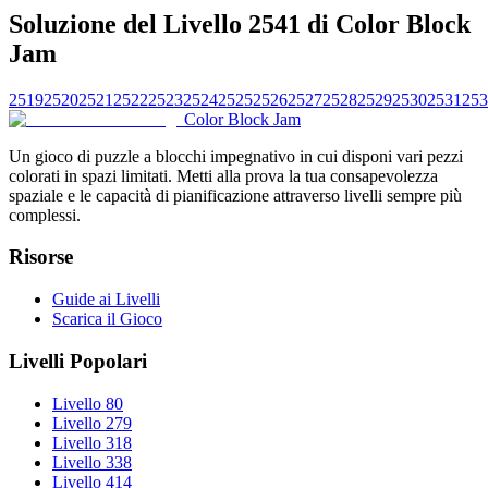
Soluzione del Livello 2541 di Color Block
Jam
2519
2520
2521
2522
2523
2524
2525
2526
2527
2528
2529
2530
2531
253
Color Block Jam
Un gioco di puzzle a blocchi impegnativo in cui disponi vari pezzi
colorati in spazi limitati. Metti alla prova la tua consapevolezza
spaziale e le capacità di pianificazione attraverso livelli sempre più
complessi.
Risorse
Guide ai Livelli
Scarica il Gioco
Livelli Popolari
Livello 80
Livello 279
Livello 318
Livello 338
Livello 414