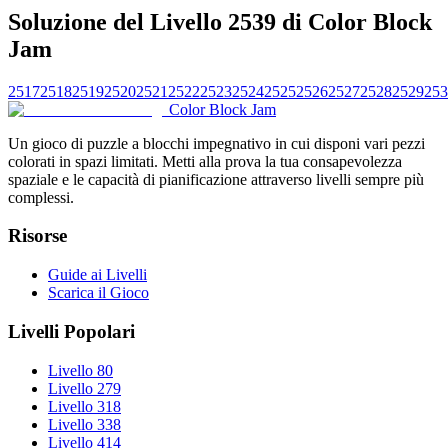
Soluzione del Livello 2539 di Color Block
Jam
2517
2518
2519
2520
2521
2522
2523
2524
2525
2526
2527
2528
2529
253
Color Block Jam
Un gioco di puzzle a blocchi impegnativo in cui disponi vari pezzi
colorati in spazi limitati. Metti alla prova la tua consapevolezza
spaziale e le capacità di pianificazione attraverso livelli sempre più
complessi.
Risorse
Guide ai Livelli
Scarica il Gioco
Livelli Popolari
Livello 80
Livello 279
Livello 318
Livello 338
Livello 414