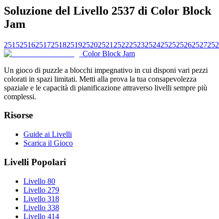
Soluzione del Livello 2537 di Color Block
Jam
2515
2516
2517
2518
2519
2520
2521
2522
2523
2524
2525
2526
2527
252
Color Block Jam
Un gioco di puzzle a blocchi impegnativo in cui disponi vari pezzi
colorati in spazi limitati. Metti alla prova la tua consapevolezza
spaziale e le capacità di pianificazione attraverso livelli sempre più
complessi.
Risorse
Guide ai Livelli
Scarica il Gioco
Livelli Popolari
Livello 80
Livello 279
Livello 318
Livello 338
Livello 414