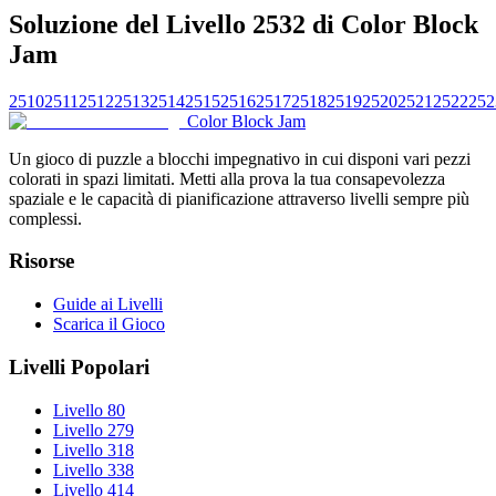
Soluzione del Livello 2532 di Color Block
Jam
2510
2511
2512
2513
2514
2515
2516
2517
2518
2519
2520
2521
2522
252
Color Block Jam
Un gioco di puzzle a blocchi impegnativo in cui disponi vari pezzi
colorati in spazi limitati. Metti alla prova la tua consapevolezza
spaziale e le capacità di pianificazione attraverso livelli sempre più
complessi.
Risorse
Guide ai Livelli
Scarica il Gioco
Livelli Popolari
Livello 80
Livello 279
Livello 318
Livello 338
Livello 414