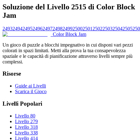
Soluzione del Livello 2515 di Color Block
Jam
2493
2494
2495
2496
2497
2498
2499
2500
2501
2502
2503
2504
2505
250
Color Block Jam
Un gioco di puzzle a blocchi impegnativo in cui disponi vari pezzi
colorati in spazi limitati. Metti alla prova la tua consapevolezza
spaziale e le capacità di pianificazione attraverso livelli sempre più
complessi.
Risorse
Guide ai Livelli
Scarica il Gioco
Livelli Popolari
Livello 80
Livello 279
Livello 318
Livello 338
Livello 414