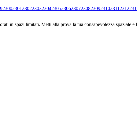
9
2300
2301
2302
2303
2304
2305
2306
2307
2308
2309
2310
2311
2312
231
ati in spazi limitati. Metti alla prova la tua consapevolezza spaziale e l