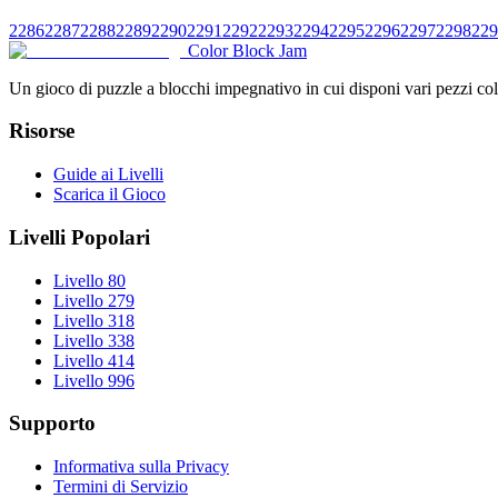
2286
2287
2288
2289
2290
2291
2292
2293
2294
2295
2296
2297
2298
229
Color Block Jam
Un gioco di puzzle a blocchi impegnativo in cui disponi vari pezzi color
Risorse
Guide ai Livelli
Scarica il Gioco
Livelli Popolari
Livello 80
Livello 279
Livello 318
Livello 338
Livello 414
Livello 996
Supporto
Informativa sulla Privacy
Termini di Servizio