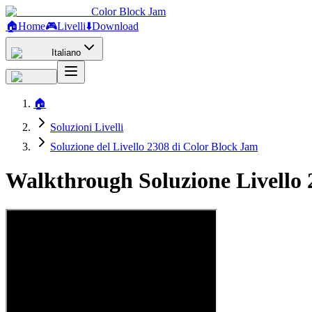
Color Block Jam
🏠
Home
🎮
Livelli
⬇️
Download
Italiano
🏠
Soluzioni Livelli
Soluzione del Livello 2308 di Color Block Jam
Walkthrough Soluzione Livello 