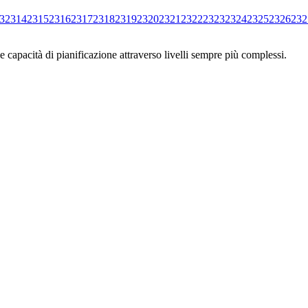
3
2314
2315
2316
2317
2318
2319
2320
2321
2322
2323
2324
2325
2326
232
e capacità di pianificazione attraverso livelli sempre più complessi.