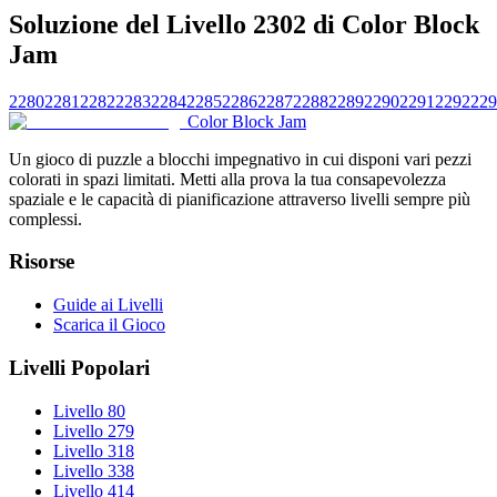
Soluzione del Livello 2302 di Color Block
Jam
2280
2281
2282
2283
2284
2285
2286
2287
2288
2289
2290
2291
2292
229
Color Block Jam
Un gioco di puzzle a blocchi impegnativo in cui disponi vari pezzi
colorati in spazi limitati. Metti alla prova la tua consapevolezza
spaziale e le capacità di pianificazione attraverso livelli sempre più
complessi.
Risorse
Guide ai Livelli
Scarica il Gioco
Livelli Popolari
Livello 80
Livello 279
Livello 318
Livello 338
Livello 414