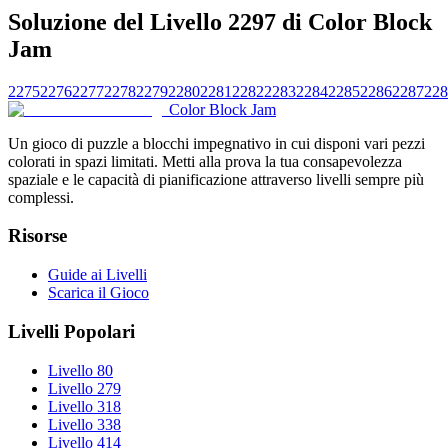
Soluzione del Livello 2297 di Color Block
Jam
2275
2276
2277
2278
2279
2280
2281
2282
2283
2284
2285
2286
2287
228
Color Block Jam
Un gioco di puzzle a blocchi impegnativo in cui disponi vari pezzi
colorati in spazi limitati. Metti alla prova la tua consapevolezza
spaziale e le capacità di pianificazione attraverso livelli sempre più
complessi.
Risorse
Guide ai Livelli
Scarica il Gioco
Livelli Popolari
Livello 80
Livello 279
Livello 318
Livello 338
Livello 414