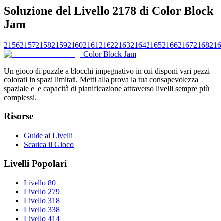
Soluzione del Livello 2178 di Color Block
Jam
2156
2157
2158
2159
2160
2161
2162
2163
2164
2165
2166
2167
2168
216
Color Block Jam
Un gioco di puzzle a blocchi impegnativo in cui disponi vari pezzi
colorati in spazi limitati. Metti alla prova la tua consapevolezza
spaziale e le capacità di pianificazione attraverso livelli sempre più
complessi.
Risorse
Guide ai Livelli
Scarica il Gioco
Livelli Popolari
Livello 80
Livello 279
Livello 318
Livello 338
Livello 414