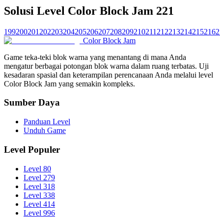
Solusi Level Color Block Jam 221
199
200
201
202
203
204
205
206
207
208
209
210
211
212
213
214
215
216
2
Color Block Jam
Game teka-teki blok warna yang menantang di mana Anda
mengatur berbagai potongan blok warna dalam ruang terbatas. Uji
kesadaran spasial dan keterampilan perencanaan Anda melalui level
Color Block Jam yang semakin kompleks.
Sumber Daya
Panduan Level
Unduh Game
Level Populer
Level 80
Level 279
Level 318
Level 338
Level 414
Level 996