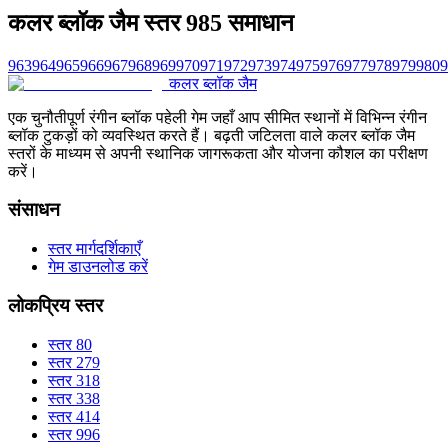
कलर ब्लॉक जैम स्तर 985 समाधान
963
964
965
966
967
968
969
970
971
972
973
974
975
976
977
978
979
980
9
कलर ब्लॉक जैम
एक चुनौतीपूर्ण रंगीन ब्लॉक पहेली गेम जहाँ आप सीमित स्थानों में विभिन्न रंगीन
ब्लॉक टुकड़ों को व्यवस्थित करते हैं। बढ़ती जटिलता वाले कलर ब्लॉक जैम
स्तरों के माध्यम से अपनी स्थानिक जागरूकता और योजना कौशल का परीक्षण
करें।
संसाधन
स्तर मार्गदर्शिकाएँ
गेम डाउनलोड करें
लोकप्रिय स्तर
स्तर 80
स्तर 279
स्तर 318
स्तर 338
स्तर 414
स्तर 996