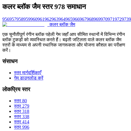
कलर ब्लॉक जैम स्तर 978 समाधान
956
957
958
959
960
961
962
963
964
965
966
967
968
969
970
971
972
973
9
कलर ब्लॉक जैम
एक चुनौतीपूर्ण रंगीन ब्लॉक पहेली गेम जहाँ आप सीमित स्थानों में विभिन्न रंगीन
ब्लॉक टुकड़ों को व्यवस्थित करते हैं। बढ़ती जटिलता वाले कलर ब्लॉक जैम
स्तरों के माध्यम से अपनी स्थानिक जागरूकता और योजना कौशल का परीक्षण
करें।
संसाधन
स्तर मार्गदर्शिकाएँ
गेम डाउनलोड करें
लोकप्रिय स्तर
स्तर 80
स्तर 279
स्तर 318
स्तर 338
स्तर 414
स्तर 996