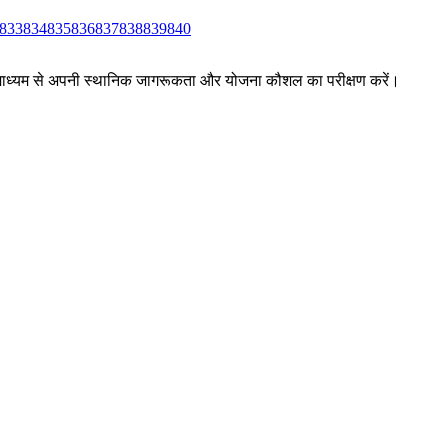
833
834
835
836
837
838
839
840
ों के माध्यम से अपनी स्थानिक जागरूकता और योजना कौशल का परीक्षण करें।