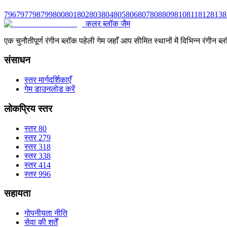
796
797
798
799
800
801
802
803
804
805
806
807
808
809
810
811
812
813
8
कलर ब्लॉक जैम
एक चुनौतीपूर्ण रंगीन ब्लॉक पहेली गेम जहाँ आप सीमित स्थानों में विभिन्न रंग
संसाधन
स्तर मार्गदर्शिकाएँ
गेम डाउनलोड करें
लोकप्रिय स्तर
स्तर 80
स्तर 279
स्तर 318
स्तर 338
स्तर 414
स्तर 996
सहायता
गोपनीयता नीति
सेवा की शर्तें