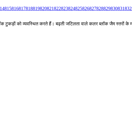
14
815
816
817
818
819
820
821
822
823
824
825
826
827
828
829
830
831
832
ीन ब्लॉक टुकड़ों को व्यवस्थित करते हैं। बढ़ती जटिलता वाले कलर ब्लॉक जैम स्तर