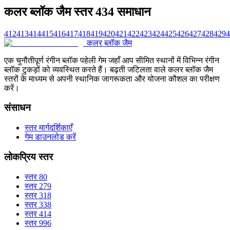
कलर ब्लॉक जैम स्तर 434 समाधान
412
413
414
415
416
417
418
419
420
421
422
423
424
425
426
427
428
429
4
कलर ब्लॉक जैम
एक चुनौतीपूर्ण रंगीन ब्लॉक पहेली गेम जहाँ आप सीमित स्थानों में विभिन्न रंगीन
ब्लॉक टुकड़ों को व्यवस्थित करते हैं। बढ़ती जटिलता वाले कलर ब्लॉक जैम
स्तरों के माध्यम से अपनी स्थानिक जागरूकता और योजना कौशल का परीक्षण
करें।
संसाधन
स्तर मार्गदर्शिकाएँ
गेम डाउनलोड करें
लोकप्रिय स्तर
स्तर 80
स्तर 279
स्तर 318
स्तर 338
स्तर 414
स्तर 996