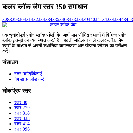
कलर ब्लॉक जैम स्तर 350 समाधान
328
329
330
331
332
333
334
335
336
337
338
339
340
341
342
343
344
345
3
कलर ब्लॉक जैम
एक चुनौतीपूर्ण रंगीन ब्लॉक पहेली गेम जहाँ आप सीमित स्थानों में विभिन्न रंगीन
ब्लॉक टुकड़ों को व्यवस्थित करते हैं। बढ़ती जटिलता वाले कलर ब्लॉक जैम
स्तरों के माध्यम से अपनी स्थानिक जागरूकता और योजना कौशल का परीक्षण
करें।
संसाधन
स्तर मार्गदर्शिकाएँ
गेम डाउनलोड करें
लोकप्रिय स्तर
स्तर 80
स्तर 279
स्तर 318
स्तर 338
स्तर 414
स्तर 996