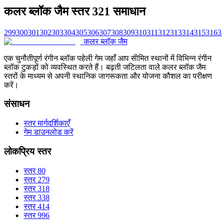
कलर ब्लॉक जैम स्तर 321 समाधान
299
300
301
302
303
304
305
306
307
308
309
310
311
312
313
314
315
316
3
कलर ब्लॉक जैम
एक चुनौतीपूर्ण रंगीन ब्लॉक पहेली गेम जहाँ आप सीमित स्थानों में विभिन्न रंगीन
ब्लॉक टुकड़ों को व्यवस्थित करते हैं। बढ़ती जटिलता वाले कलर ब्लॉक जैम
स्तरों के माध्यम से अपनी स्थानिक जागरूकता और योजना कौशल का परीक्षण
करें।
संसाधन
स्तर मार्गदर्शिकाएँ
गेम डाउनलोड करें
लोकप्रिय स्तर
स्तर 80
स्तर 279
स्तर 318
स्तर 338
स्तर 414
स्तर 996