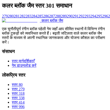
कलर ब्लॉक जैम स्तर 301 समाधान
279
280
281
282
283
284
285
286
287
288
289
290
291
292
293
294
295
296
2
कलर ब्लॉक जैम
एक चुनौतीपूर्ण रंगीन ब्लॉक पहेली गेम जहाँ आप सीमित स्थानों में विभिन्न रंगीन
ब्लॉक टुकड़ों को व्यवस्थित करते हैं। बढ़ती जटिलता वाले कलर ब्लॉक जैम
स्तरों के माध्यम से अपनी स्थानिक जागरूकता और योजना कौशल का परीक्षण
करें।
संसाधन
स्तर मार्गदर्शिकाएँ
गेम डाउनलोड करें
लोकप्रिय स्तर
स्तर 80
स्तर 279
स्तर 318
स्तर 338
स्तर 414
स्तर 996