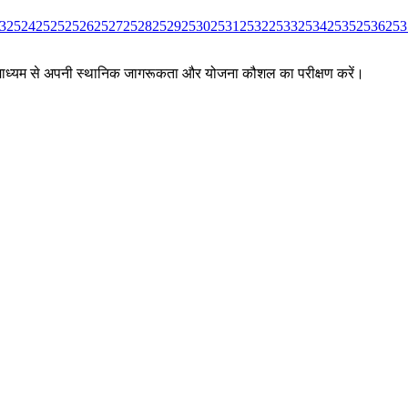
3
2524
2525
2526
2527
2528
2529
2530
2531
2532
2533
2534
2535
2536
253
ों के माध्यम से अपनी स्थानिक जागरूकता और योजना कौशल का परीक्षण करें।