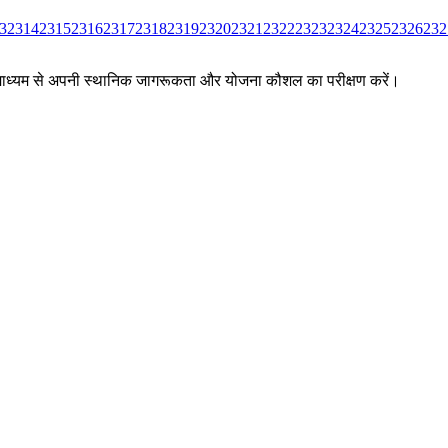
3
2314
2315
2316
2317
2318
2319
2320
2321
2322
2323
2324
2325
2326
232
ों के माध्यम से अपनी स्थानिक जागरूकता और योजना कौशल का परीक्षण करें।