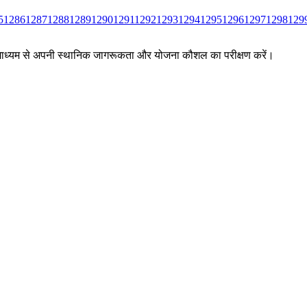
5
1286
1287
1288
1289
1290
1291
1292
1293
1294
1295
1296
1297
1298
129
ों के माध्यम से अपनी स्थानिक जागरूकता और योजना कौशल का परीक्षण करें।