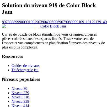
Solution du niveau 919 de Color Block
Jam
897
898
899
900
901
902
903
904
905
906
907
908
909
910
911
912
913
914
9
Color Block Jam
Un jeu de puzzle de blocs stimulant où vous organisez diverses
pièces colorées dans des espaces limités. Testez votre sens de
l'espace et vos compétences en planification à travers des niveaux de
plus en plus complexes.
Ressources
Guides de niveaux
Télécharger le jeu
Niveaux populaires
Niveau 80
Niveau 279
Niveau 318
Niveau 338
Niveau 414