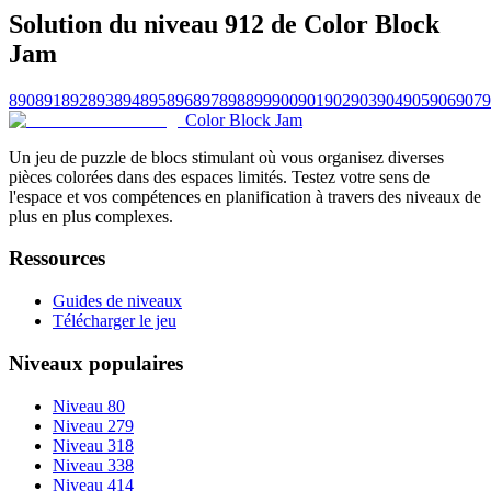
Solution du niveau 912 de Color Block
Jam
890
891
892
893
894
895
896
897
898
899
900
901
902
903
904
905
906
907
9
Color Block Jam
Un jeu de puzzle de blocs stimulant où vous organisez diverses
pièces colorées dans des espaces limités. Testez votre sens de
l'espace et vos compétences en planification à travers des niveaux de
plus en plus complexes.
Ressources
Guides de niveaux
Télécharger le jeu
Niveaux populaires
Niveau 80
Niveau 279
Niveau 318
Niveau 338
Niveau 414