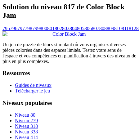
Solution du niveau 817 de Color Block
Jam
795
796
797
798
799
800
801
802
803
804
805
806
807
808
809
810
811
812
8
Color Block Jam
Un jeu de puzzle de blocs stimulant où vous organisez diverses
pièces colorées dans des espaces limités. Testez votre sens de
l'espace et vos compétences en planification à travers des niveaux de
plus en plus complexes.
Ressources
Guides de niveaux
Télécharger le jeu
Niveaux populaires
Niveau 80
Niveau 279
Niveau 318
Niveau 338
Niveau 414