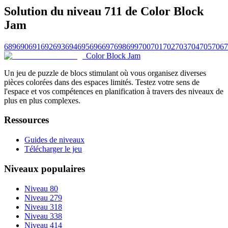
Solution du niveau 711 de Color Block
Jam
689
690
691
692
693
694
695
696
697
698
699
700
701
702
703
704
705
706
7
Color Block Jam
Un jeu de puzzle de blocs stimulant où vous organisez diverses
pièces colorées dans des espaces limités. Testez votre sens de
l'espace et vos compétences en planification à travers des niveaux de
plus en plus complexes.
Ressources
Guides de niveaux
Télécharger le jeu
Niveaux populaires
Niveau 80
Niveau 279
Niveau 318
Niveau 338
Niveau 414