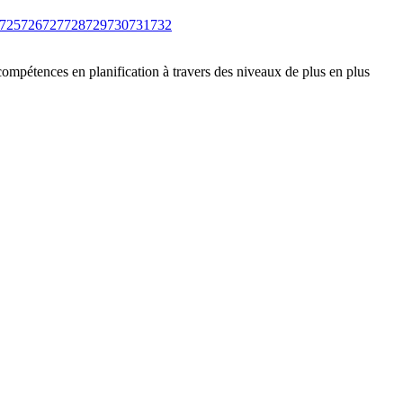
725
726
727
728
729
730
731
732
compétences en planification à travers des niveaux de plus en plus