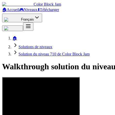
Color Block Jam
🏠
Accueil
🎮
Niveaux
⬇️
Télécharger
Français
🏠
Solutions de niveaux
Solution du niveau 710 de Color Block Jam
Walkthrough solution du niveau