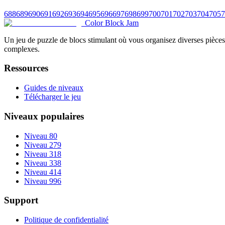
688
689
690
691
692
693
694
695
696
697
698
699
700
701
702
703
704
705
7
Color Block Jam
Un jeu de puzzle de blocs stimulant où vous organisez diverses pièces 
complexes.
Ressources
Guides de niveaux
Télécharger le jeu
Niveaux populaires
Niveau 80
Niveau 279
Niveau 318
Niveau 338
Niveau 414
Niveau 996
Support
Politique de confidentialité