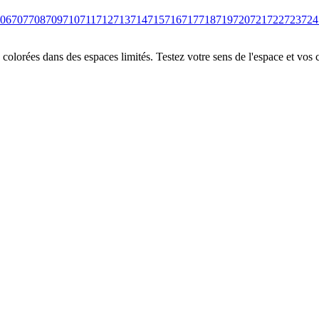
06
707
708
709
710
711
712
713
714
715
716
717
718
719
720
721
722
723
724
colorées dans des espaces limités. Testez votre sens de l'espace et vos 