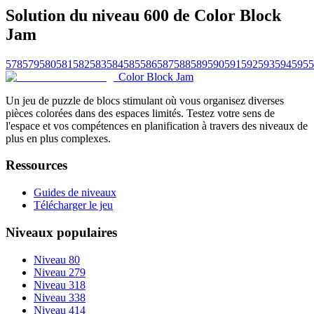
Solution du niveau 600 de Color Block
Jam
578
579
580
581
582
583
584
585
586
587
588
589
590
591
592
593
594
595
5
Color Block Jam
Un jeu de puzzle de blocs stimulant où vous organisez diverses
pièces colorées dans des espaces limités. Testez votre sens de
l'espace et vos compétences en planification à travers des niveaux de
plus en plus complexes.
Ressources
Guides de niveaux
Télécharger le jeu
Niveaux populaires
Niveau 80
Niveau 279
Niveau 318
Niveau 338
Niveau 414