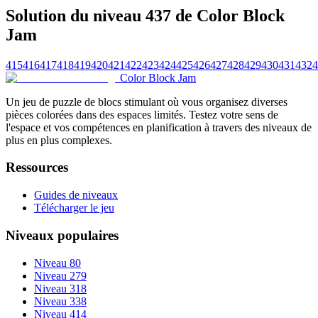
Solution du niveau 437 de Color Block
Jam
415
416
417
418
419
420
421
422
423
424
425
426
427
428
429
430
431
432
4
Color Block Jam
Un jeu de puzzle de blocs stimulant où vous organisez diverses
pièces colorées dans des espaces limités. Testez votre sens de
l'espace et vos compétences en planification à travers des niveaux de
plus en plus complexes.
Ressources
Guides de niveaux
Télécharger le jeu
Niveaux populaires
Niveau 80
Niveau 279
Niveau 318
Niveau 338
Niveau 414