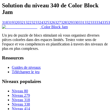
Solution du niveau 340 de Color Block
Jam
318
319
320
321
322
323
324
325
326
327
328
329
330
331
332
333
334
335
3
Color Block Jam
Un jeu de puzzle de blocs stimulant où vous organisez diverses
pièces colorées dans des espaces limités. Testez votre sens de
l'espace et vos compétences en planification à travers des niveaux de
plus en plus complexes.
Ressources
Guides de niveaux
Télécharger le jeu
Niveaux populaires
Niveau 80
Niveau 279
Niveau 318
Niveau 338
Niveau 414