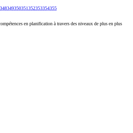
348
349
350
351
352
353
354
355
compétences en planification à travers des niveaux de plus en plus