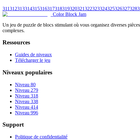
311
312
313
314
315
316
317
318
319
320
321
322
323
324
325
326
327
328
3
Color Block Jam
Un jeu de puzzle de blocs stimulant où vous organisez diverses pièces 
complexes.
Ressources
Guides de niveaux
Télécharger le jeu
Niveaux populaires
Niveau 80
Niveau 279
Niveau 318
Niveau 338
Niveau 414
Niveau 996
Support
Politique de confidentialité