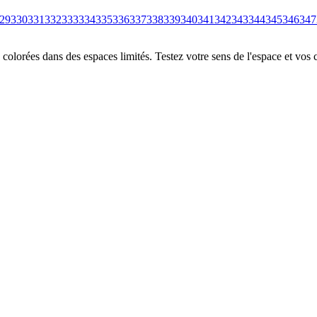
29
330
331
332
333
334
335
336
337
338
339
340
341
342
343
344
345
346
347
colorées dans des espaces limités. Testez votre sens de l'espace et vos 