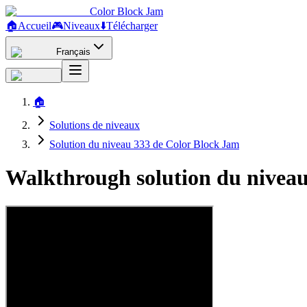
Color Block Jam
🏠
Accueil
🎮
Niveaux
⬇️
Télécharger
Français
🏠
Solutions de niveaux
Solution du niveau 333 de Color Block Jam
Walkthrough solution du niveau