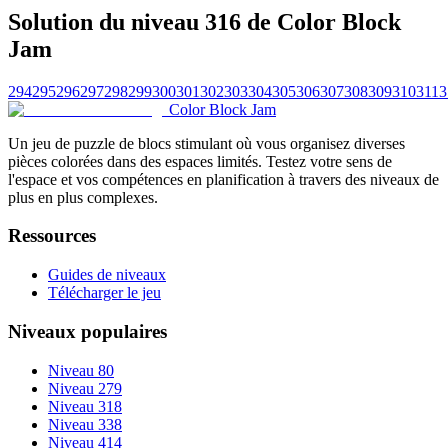
Solution du niveau 316 de Color Block
Jam
294
295
296
297
298
299
300
301
302
303
304
305
306
307
308
309
310
311
3
Color Block Jam
Un jeu de puzzle de blocs stimulant où vous organisez diverses
pièces colorées dans des espaces limités. Testez votre sens de
l'espace et vos compétences en planification à travers des niveaux de
plus en plus complexes.
Ressources
Guides de niveaux
Télécharger le jeu
Niveaux populaires
Niveau 80
Niveau 279
Niveau 318
Niveau 338
Niveau 414