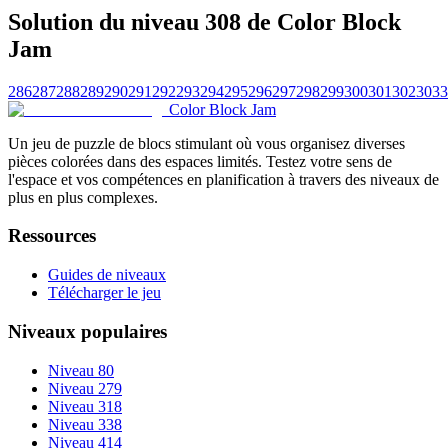
Solution du niveau 308 de Color Block
Jam
286
287
288
289
290
291
292
293
294
295
296
297
298
299
300
301
302
303
3
Color Block Jam
Un jeu de puzzle de blocs stimulant où vous organisez diverses
pièces colorées dans des espaces limités. Testez votre sens de
l'espace et vos compétences en planification à travers des niveaux de
plus en plus complexes.
Ressources
Guides de niveaux
Télécharger le jeu
Niveaux populaires
Niveau 80
Niveau 279
Niveau 318
Niveau 338
Niveau 414