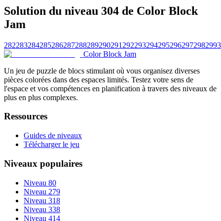
Solution du niveau 304 de Color Block
Jam
282
283
284
285
286
287
288
289
290
291
292
293
294
295
296
297
298
299
3
Color Block Jam
Un jeu de puzzle de blocs stimulant où vous organisez diverses
pièces colorées dans des espaces limités. Testez votre sens de
l'espace et vos compétences en planification à travers des niveaux de
plus en plus complexes.
Ressources
Guides de niveaux
Télécharger le jeu
Niveaux populaires
Niveau 80
Niveau 279
Niveau 318
Niveau 338
Niveau 414