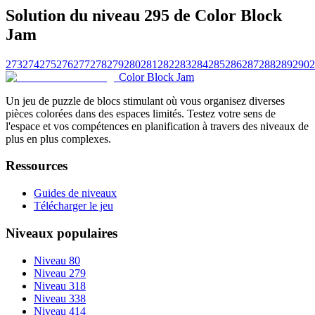
Solution du niveau 295 de Color Block
Jam
273
274
275
276
277
278
279
280
281
282
283
284
285
286
287
288
289
290
2
Color Block Jam
Un jeu de puzzle de blocs stimulant où vous organisez diverses
pièces colorées dans des espaces limités. Testez votre sens de
l'espace et vos compétences en planification à travers des niveaux de
plus en plus complexes.
Ressources
Guides de niveaux
Télécharger le jeu
Niveaux populaires
Niveau 80
Niveau 279
Niveau 318
Niveau 338
Niveau 414