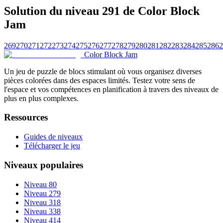
Solution du niveau 291 de Color Block
Jam
269
270
271
272
273
274
275
276
277
278
279
280
281
282
283
284
285
286
2
Color Block Jam
Un jeu de puzzle de blocs stimulant où vous organisez diverses
pièces colorées dans des espaces limités. Testez votre sens de
l'espace et vos compétences en planification à travers des niveaux de
plus en plus complexes.
Ressources
Guides de niveaux
Télécharger le jeu
Niveaux populaires
Niveau 80
Niveau 279
Niveau 318
Niveau 338
Niveau 414