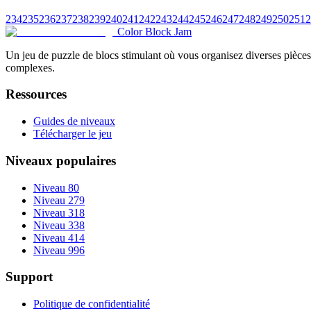
234
235
236
237
238
239
240
241
242
243
244
245
246
247
248
249
250
251
2
Color Block Jam
Un jeu de puzzle de blocs stimulant où vous organisez diverses pièces 
complexes.
Ressources
Guides de niveaux
Télécharger le jeu
Niveaux populaires
Niveau 80
Niveau 279
Niveau 318
Niveau 338
Niveau 414
Niveau 996
Support
Politique de confidentialité