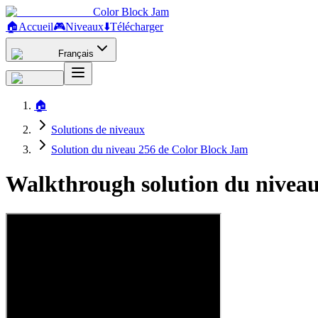
Color Block Jam
🏠
Accueil
🎮
Niveaux
⬇️
Télécharger
Français
🏠
Solutions de niveaux
Solution du niveau 256 de Color Block Jam
Walkthrough solution du niveau