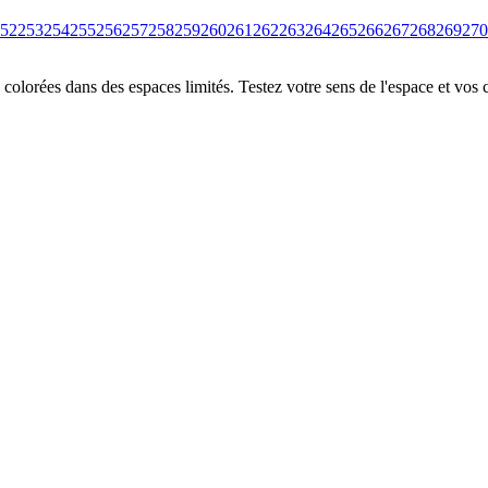
52
253
254
255
256
257
258
259
260
261
262
263
264
265
266
267
268
269
270
colorées dans des espaces limités. Testez votre sens de l'espace et vos 