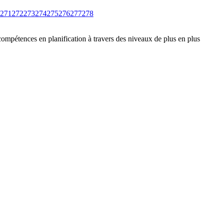
271
272
273
274
275
276
277
278
compétences en planification à travers des niveaux de plus en plus