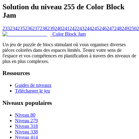
Solution du niveau 255 de Color Block
Jam
233
234
235
236
237
238
239
240
241
242
243
244
245
246
247
248
249
250
2
Color Block Jam
Un jeu de puzzle de blocs stimulant où vous organisez diverses
pièces colorées dans des espaces limités. Testez votre sens de
l'espace et vos compétences en planification à travers des niveaux de
plus en plus complexes.
Ressources
Guides de niveaux
Télécharger le jeu
Niveaux populaires
Niveau 80
Niveau 279
Niveau 318
Niveau 338
Niveau 414