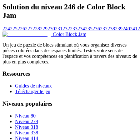
Solution du niveau 246 de Color Block
Jam
224
225
226
227
228
229
230
231
232
233
234
235
236
237
238
239
240
241
2
Color Block Jam
Un jeu de puzzle de blocs stimulant où vous organisez diverses
pièces colorées dans des espaces limités. Testez votre sens de
l'espace et vos compétences en planification à travers des niveaux de
plus en plus complexes.
Ressources
Guides de niveaux
Télécharger le jeu
Niveaux populaires
Niveau 80
Niveau 279
Niveau 318
Niveau 338
Niveau 414