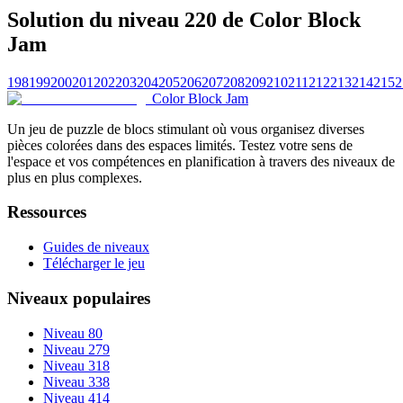
Solution du niveau 220 de Color Block
Jam
198
199
200
201
202
203
204
205
206
207
208
209
210
211
212
213
214
215
2
Color Block Jam
Un jeu de puzzle de blocs stimulant où vous organisez diverses
pièces colorées dans des espaces limités. Testez votre sens de
l'espace et vos compétences en planification à travers des niveaux de
plus en plus complexes.
Ressources
Guides de niveaux
Télécharger le jeu
Niveaux populaires
Niveau 80
Niveau 279
Niveau 318
Niveau 338
Niveau 414