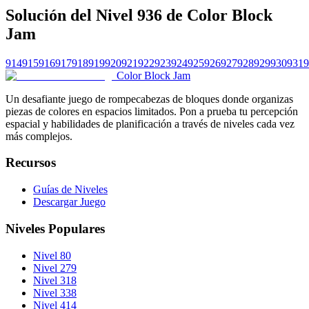
Solución del Nivel 936 de Color Block
Jam
914
915
916
917
918
919
920
921
922
923
924
925
926
927
928
929
930
931
9
Color Block Jam
Un desafiante juego de rompecabezas de bloques donde organizas
piezas de colores en espacios limitados. Pon a prueba tu percepción
espacial y habilidades de planificación a través de niveles cada vez
más complejos.
Recursos
Guías de Niveles
Descargar Juego
Niveles Populares
Nivel 80
Nivel 279
Nivel 318
Nivel 338
Nivel 414