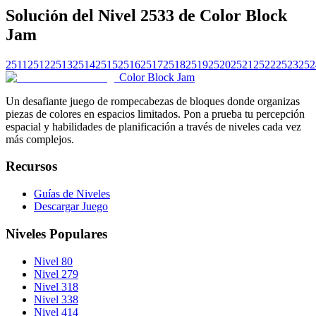
Solución del Nivel 2533 de Color Block
Jam
2511
2512
2513
2514
2515
2516
2517
2518
2519
2520
2521
2522
2523
252
Color Block Jam
Un desafiante juego de rompecabezas de bloques donde organizas
piezas de colores en espacios limitados. Pon a prueba tu percepción
espacial y habilidades de planificación a través de niveles cada vez
más complejos.
Recursos
Guías de Niveles
Descargar Juego
Niveles Populares
Nivel 80
Nivel 279
Nivel 318
Nivel 338
Nivel 414