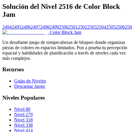
Solución del Nivel 2516 de Color Block
Jam
2494
2495
2496
2497
2498
2499
2500
2501
2502
2503
2504
2505
2506
250
Color Block Jam
Un desafiante juego de rompecabezas de bloques donde organizas
piezas de colores en espacios limitados. Pon a prueba tu percepción
espacial y habilidades de planificación a través de niveles cada vez
más complejos.
Recursos
Guías de Niveles
Descargar Juego
Niveles Populares
Nivel 80
Nivel 279
Nivel 318
Nivel 338
Nivel 414