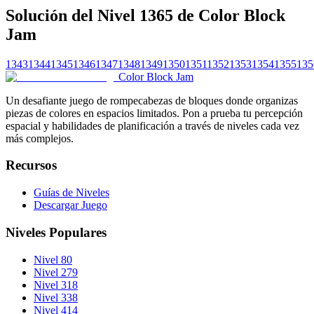
Solución del Nivel 1365 de Color Block
Jam
1343
1344
1345
1346
1347
1348
1349
1350
1351
1352
1353
1354
1355
135
Color Block Jam
Un desafiante juego de rompecabezas de bloques donde organizas
piezas de colores en espacios limitados. Pon a prueba tu percepción
espacial y habilidades de planificación a través de niveles cada vez
más complejos.
Recursos
Guías de Niveles
Descargar Juego
Niveles Populares
Nivel 80
Nivel 279
Nivel 318
Nivel 338
Nivel 414