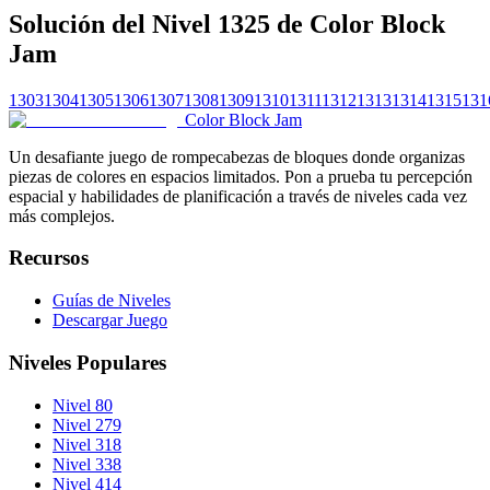
Solución del Nivel 1325 de Color Block
Jam
1303
1304
1305
1306
1307
1308
1309
1310
1311
1312
1313
1314
1315
131
Color Block Jam
Un desafiante juego de rompecabezas de bloques donde organizas
piezas de colores en espacios limitados. Pon a prueba tu percepción
espacial y habilidades de planificación a través de niveles cada vez
más complejos.
Recursos
Guías de Niveles
Descargar Juego
Niveles Populares
Nivel 80
Nivel 279
Nivel 318
Nivel 338
Nivel 414