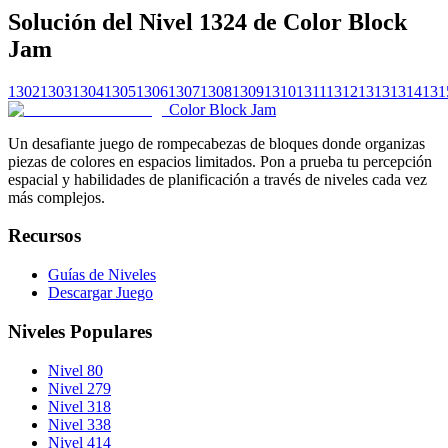
Solución del Nivel 1324 de Color Block
Jam
1302
1303
1304
1305
1306
1307
1308
1309
1310
1311
1312
1313
1314
131
Color Block Jam
Un desafiante juego de rompecabezas de bloques donde organizas
piezas de colores en espacios limitados. Pon a prueba tu percepción
espacial y habilidades de planificación a través de niveles cada vez
más complejos.
Recursos
Guías de Niveles
Descargar Juego
Niveles Populares
Nivel 80
Nivel 279
Nivel 318
Nivel 338
Nivel 414