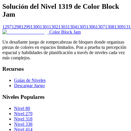
Solución del Nivel 1319 de Color Block
Jam
1297
1298
1299
1300
1301
1302
1303
1304
1305
1306
1307
1308
1309
131
Color Block Jam
Un desafiante juego de rompecabezas de bloques donde organizas
piezas de colores en espacios limitados. Pon a prueba tu percepción
espacial y habilidades de planificación a través de niveles cada vez
más complejos.
Recursos
Guías de Niveles
Descargar Juego
Niveles Populares
Nivel 80
Nivel 279
Nivel 318
Nivel 338
Nivel 414