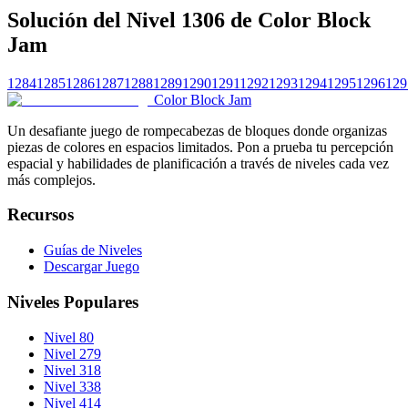
Solución del Nivel 1306 de Color Block
Jam
1284
1285
1286
1287
1288
1289
1290
1291
1292
1293
1294
1295
1296
129
Color Block Jam
Un desafiante juego de rompecabezas de bloques donde organizas
piezas de colores en espacios limitados. Pon a prueba tu percepción
espacial y habilidades de planificación a través de niveles cada vez
más complejos.
Recursos
Guías de Niveles
Descargar Juego
Niveles Populares
Nivel 80
Nivel 279
Nivel 318
Nivel 338
Nivel 414