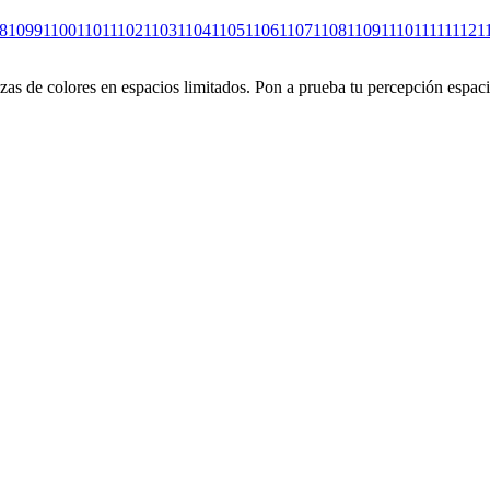
8
1099
1100
1101
1102
1103
1104
1105
1106
1107
1108
1109
1110
1111
1112
1
s de colores en espacios limitados. Pon a prueba tu percepción espacia