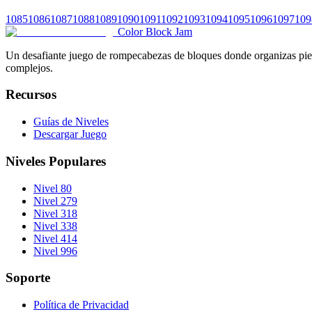
1085
1086
1087
1088
1089
1090
1091
1092
1093
1094
1095
1096
1097
109
Color Block Jam
Un desafiante juego de rompecabezas de bloques donde organizas pieza
complejos.
Recursos
Guías de Niveles
Descargar Juego
Niveles Populares
Nivel 80
Nivel 279
Nivel 318
Nivel 338
Nivel 414
Nivel 996
Soporte
Política de Privacidad