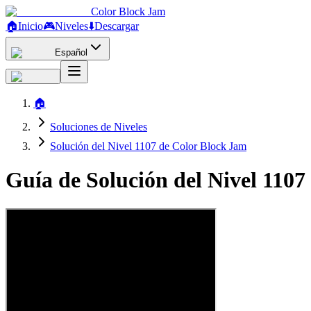
Color Block Jam
🏠
Inicio
🎮
Niveles
⬇️
Descargar
Español
🏠
Soluciones de Niveles
Solución del Nivel 1107 de Color Block Jam
Guía de Solución del Nivel 110