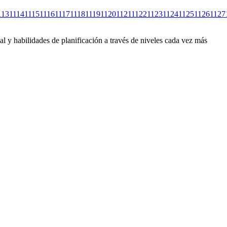
113
1114
1115
1116
1117
1118
1119
1120
1121
1122
1123
1124
1125
1126
1127
l y habilidades de planificación a través de niveles cada vez más