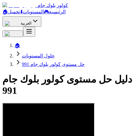
كولور بلوك جام
الرئيسية
🎮
المستويات
⬇️
تحميل
🏠
العربية
🏠
حلول المستويات
حل مستوى كولور بلوك جام 991
دليل حل مستوى كولور بلوك جام
991