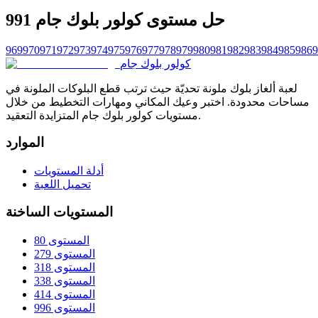
حل مستوى كولور بلوك جام 991
969
970
971
972
973
974
975
976
977
978
979
980
981
982
983
984
985
986
9
كولور بلوك جام
لعبة ألغاز بلوك ملونة تحديّة حيث ترتب قطع البلوكات الملونة في
مساحات محدودة. اختبر وعيك المكاني ومهارات التخطيط من خلال
مستويات كولور بلوك جام المتزايدة التعقيد.
الموارد
أدلة المستويات
تحميل اللعبة
المستويات الساخنة
المستوى 80
المستوى 279
المستوى 318
المستوى 338
المستوى 414
المستوى 996