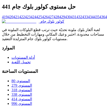
حل مستوى كولور بلوك جام 441
419
420
421
422
423
424
425
426
427
428
429
430
431
432
433
434
435
436
4
كولور بلوك جام
لعبة ألغاز بلوك ملونة تحديّة حيث ترتب قطع البلوكات الملونة في
مساحات محدودة. اختبر وعيك المكاني ومهارات التخطيط من خلال
مستويات كولور بلوك جام المتزايدة التعقيد.
الموارد
أدلة المستويات
تحميل اللعبة
المستويات الساخنة
المستوى 80
المستوى 279
المستوى 318
المستوى 338
المستوى 414
المستوى 996